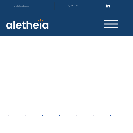
(708) 980-0920
andy@aletheia.ca
​Apoio à Negociação e Mediação