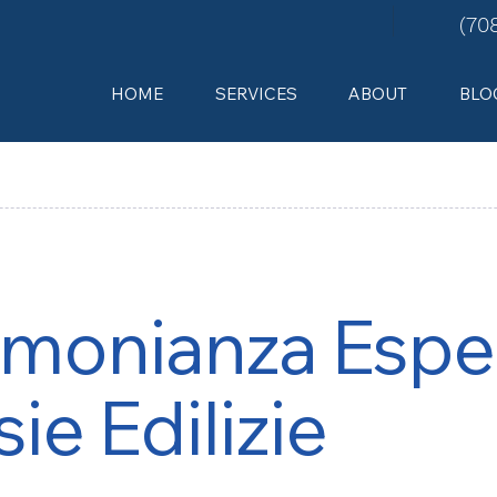
(70
HOME
SERVICES
ABOUT
BLO
timonianza Espe
ie Edilizie