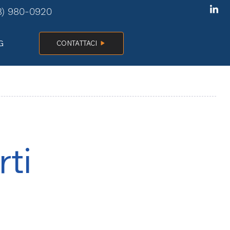
8) 980-0920
G
CONTATTACI
rti