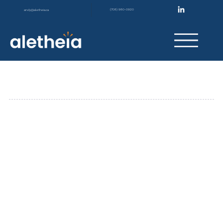
(708) 980-0920
andy@aletheia.ca
Evaluación Integral de Riesgos
​Identifique, evalúe y mitigue riesgos con los servicios
integrales de evaluación de riesgos de Aletheia.
En la industria de la construcción, el éxito depende
de qué tan bien se anticipen y gestionen los riesgos.
Los servicios integrales de evaluación de riesgos de